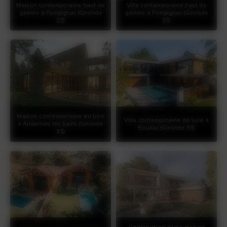
Maison contemporaine haut de
Villa contemporaine haut de
gamme à Pompignac (Gironde
gamme à Pompignac (Gironde
33)
33)
Maison contemporaine en bois
Villa contemporaine de luxe à
à Andernos les bains (Gironde
Bouliac (Gironde 33)
33)