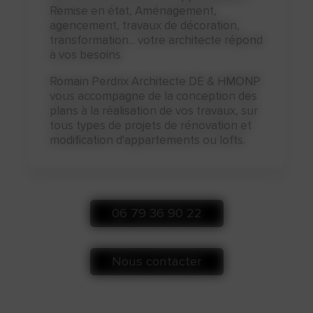
Remise en état, Aménagement,
agencement, travaux de décoration,
transformation... votre architecte répond
à vos besoins.
Romain Perdrix Architecte DE & HMONP
vous accompagne de la conception des
plans à la réalisation de vos travaux, sur
tous types de projets de rénovation et
modification d'appartements ou lofts.
06 79 36 90 22
Nous contacter