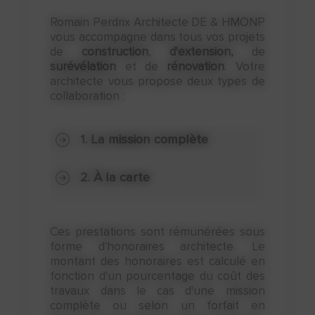
Romain Perdrix Architecte DE & HMONP
vous accompagne dans tous vos projets
de
construction
,
d'extension,
de
surévélation
et de
rénovation
. Votre
architecte vous propose deux types de
collaboration :
1. La mission complète
De la première esquisse à la réception
2. À la carte
des travaux.
Nous concevons votre projet,
réalisons les pièces graphiques et
Ces prestations sont rémunérées sous
écrites et déposons pour vous la
forme d'honoraires architecte. Le
demande d'autorisation de travaux
montant des honoraires est calculé en
auprès de la mairie.
fonction d'un pourcentage du coût des
travaux dans le cas d'une mission
Nous rédigeons le cahier des charges
Étude de faisabilité
complète ou selon un forfait en
précis et complet des travaux à